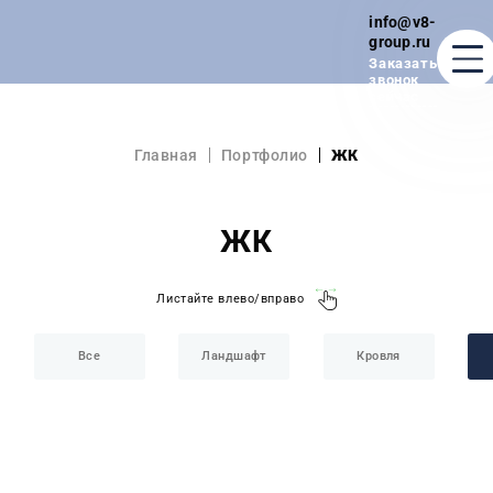
info@v8-
group.ru
Заказать
звонок
сейчас
Главная
Портфолио
ЖК
О КОМПАНИИ
ПРОЕКТЫ
ЖК
КОММЕРЧЕСКАЯ НЕДВИЖИМОСТЬ
Листайте влево/вправо
ДОСТИЖЕНИЯ
Все
Ландшафт
Кровля
СОТРУДНИЧЕСТВО
ВАКАНСИИ